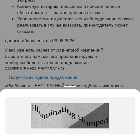
Кредитную историю: просрочки и неисполненные
обязательства — частая причина отказов.
Характеристики имущества: если оборудование сложно
реализовать в случае возврата, лизингодатель может
отказать.
Данные обновлены на 06.08.2026
У вас уже есть расчет от лизинговой компании?
Вышлите его нам, мы его проанализируем и
подберем более выгодное предложение
СОВЕРШЕННО БЕСПЛАТНО
Получить выгодное предложение
«
Рус
Лизинг
» - БЕСПЛАТНЫЙ сервис подбора лизинговых
программ
info@ruslease.ru
+7 (495) 103-49-76
424000, Республика Марий Эл, г. Йошкар-Ола, ул.
Советская дом 140
Конфискат
Услуги лизинга
Заявка на лизинг