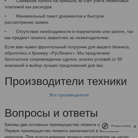
• Снижение налога на прибыль за счет учета лизинговых
платежей как расходов.
• Минимальный пакет документов и быстрое
рассмотрение заявок.
• Отсутствие необходимости в поручителях или залоге, так
как предмет лизинга закреплен за лизингодателем.
Если вам нужен фронтальный погрузчик для вашего бизнеса,
обратитесь к брокеру «РусЛизинг». Мы предлагаем
бесплатное сопровождение сделок, анализ условий от 50
компаний и выбор лучших предложений для вас.
Производители техники
Все производители
Вопросы и ответы
Каковы два основных преимущества лизинга оборудования?
Privacy notice
Первое преимущество лизинга заключается в экономии
капитала. При использовании лизинга предприятие не несёт