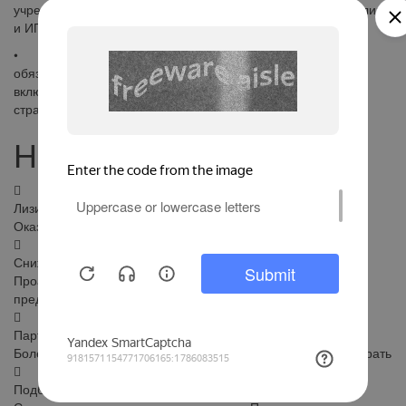
учредительные и налоговые документы для юридических лиц
и ИП.
• Техника приобретается под залог и требует
обязательного страхования. Лизингополучатель может
включить в лизинговые платежи стоимость обслуживания,
страхования и регистрации техники.
Наши преимущества
Лизинг по всей России
Оказываем услуги клиентам по всей стране
Снижаем стоимость лизинга
Проанализируем ваш текущий график и подберём
предложение с более низкими суммами платежей
Партнерская сеть
Более 50 лизинговых компаний — значит, есть из чего выбрать
Подбор техники — автоматически