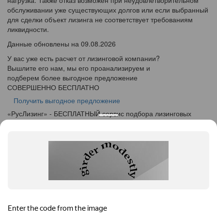
нагрузка. Также отказ возможен при неудовлетворительном
обслуживании уже существующих долгов или если выбранный
для сделки объект лизинга не соответствует требованиям
ликвидности.
Данные обновлены на 09.08.2026
У вас уже есть расчет от лизинговой компании?
Вышлите его нам, мы его проанализируем и
подберем более выгодное предложение
СОВЕРШЕННО БЕСПЛАТНО
Получить выгодное предложение
«
Рус
Лизинг
» - БЕСПЛАТНЫЙ сервис подбора лизинговых
программ
info@ruslease.ru
+7 (495) 103-49-76
424000, Республика Марий Эл, г. Йошкар-Ола, ул.
Советская дом 140
Конфискат
Услуги лизинга
Заявка на лизинг
Калькулятор
Кейсы
Клиентам
Акции