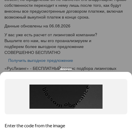
собственности переходит к нему лишь после того, как будут
внесены все предусмотренные договором платежи, включая
возможный выкупной платеж в конце срока.
Данные обновлены на 06.08.2026
У вас уже есть расчет от лизинговой компании?
Вышлите его нам, мы его проанализируем и
подберем более выгодное предложение
СОВЕРШЕННО БЕСПЛАТНО
Получить выгодное предложение
«
Рус
Лизинг
» - БЕСПЛАТНЫЙ сервис подбора лизинговых
программ
info@ruslease.ru
+7 (495) 103-49-76
424000, Республика Марий Эл, г. Йошкар-Ола, ул.
Советская дом 140
Конфискат
Услуги лизинга
Заявка на лизинг
Калькулятор
Кейсы
Клиентам
Акции