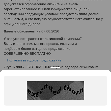
допускается оформление лизинга и на вновь
зарегистрированное ИП или юридическое лицо, при
соблюдении следующих условий: предмет лизинга должен
быть новым, а его покупка осуществляется исключительно у
официального дилера.
Данные обновлены на 07.08.2026
У вас уже есть расчет от лизинговой компании?
Вышлите его нам, мы его проанализируем и
подберем более выгодное предложение
СОВЕРШЕННО БЕСПЛАТНО
Получить выгодное предложение
«
Рус
Лизинг
» - БЕСПЛАТНЫЙ сервис подбора лизинговых
программ
info@ruslease.ru
+7 (495) 103-49-76
424000, Республика Марий Эл, г. Йошкар-Ола, ул.
Советская дом 140
Конфискат
Услуги лизинга
Заявка на лизинг