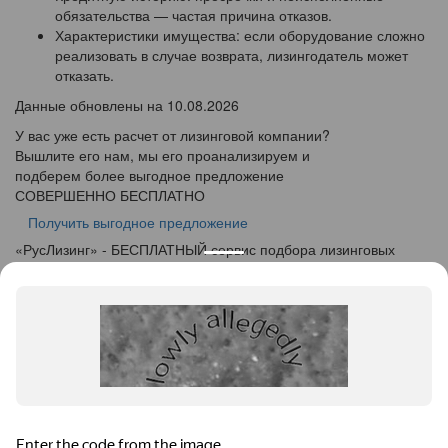
обязательства — частая причина отказов.
Характеристики имущества: если оборудование сложно
реализовать в случае возврата, лизингодатель может
отказать.
Данные обновлены на 10.08.2026
У вас уже есть расчет от лизинговой компании?
Вышлите его нам, мы его проанализируем и
подберем более выгодное предложение
СОВЕРШЕННО БЕСПЛАТНО
Получить выгодное предложение
«
Рус
Лизинг
» - БЕСПЛАТНЫЙ сервис подбора лизинговых
программ
info@ruslease.ru
+7 (495) 103-49-76
424000, Республика Марий Эл, г. Йошкар-Ола, ул.
Советская дом 140
Конфискат
Услуги лизинга
Заявка на лизинг