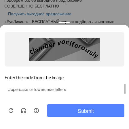
подберем более выгодное предложение
СОВЕРШЕННО БЕСПЛАТНО
Получить выгодное предложение
«
Рус
Лизинг
» - БЕСПЛАТНЫЙ сервис подбора лизинговых
программ
info@ruslease.ru
+7 (495) 103-49-76
424000, Республика Марий Эл, г. Йошкар-Ола, ул. Советская
дом 140
Конфискат
Услуги лизинга
Заявка на лизинг
Калькулятор
Кейсы
Клиентам
Акции
О компании
Контакты
Соглашение об обработке персональных данных
Политика конфиденциальности
Карта сайта
Информация на сайте не является публичной офертой,