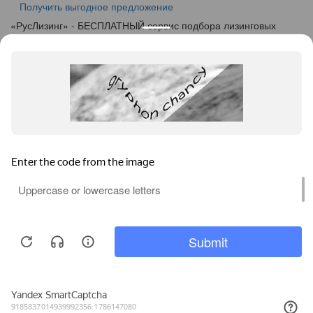
Получить выгодное предложение
«
Рус
Лизинг
» - БЕСПЛАТНЫЙ сервис подбора лизинговых
программ
info@ruslease.ru
+7 (495) 103-49-76
424000, Республика Марий Эл, г. Йошкар-Ола, ул.
Советская дом 140
Конфискат
Услуги лизинга
Заявка на лизинг
Калькулятор
Кейсы
Клиентам
Акции
О компании
Контакты
Соглашение об обработке персональных данных
Политика конфиденциальности
Карта сайта
Информация на сайте не является публичной офертой,
определяемой положениями ч. 2 ст. 437 ГК РФ.
Каталог предодобренной
Пользуясь услугами интернет-сайта https://joshkar-
Б/У техники