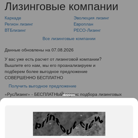
Лизинговые компании
Каркаде
Эволюция лизинг
Регион лизинг
Европлан
ВТБлизинг
РЕСО-Лизинг
Все лизинговые компании
Данные обновлены на 07.08.2026
У вас уже есть расчет от лизинговой компании?
Вышлите его нам, мы его проанализируем и
подберем более выгодное предложение
СОВЕРШЕННО БЕСПЛАТНО
Получить выгодное предложение
«
Рус
Лизинг
» - БЕСПЛАТНЫЙ сервис подбора лизинговых
программ
info@ruslease.ru
+7 (495) 103-49-76
424000, Республика Марий Эл, г. Йошкар-Ола, ул.
Советская дом 140