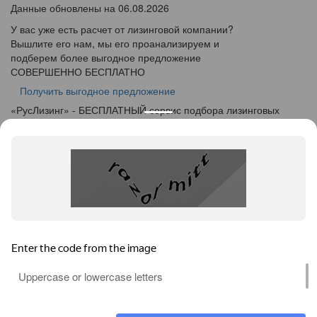
Данные обновлены на 06.08.2026
У вас уже есть расчет от лизинговой компании?
Вышлите его нам, мы его проанализируем и
подберем более выгодное предложение
СОВЕРШЕННО БЕСПЛАТНО
Получить выгодное предложение
«
Рус
Лизинг
» - БЕСПЛАТНЫЙ сервис подбора лизинговых
программ
info@ruslease.ru
+7 (495) 103-49-76
424000, Республика Марий Эл, г. Йошкар-Ола, ул.
Советская дом 140
Конфискат
Услуги лизинга
Заявка на лизинг
Калькулятор
Кейсы
Клиентам
Акции
О компании
Контакты
Соглашение об обработке персональных данных