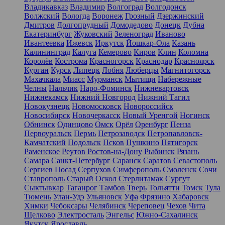
Владикавказ
Владимир
Волгоград
Волгодонск
Волжский
Вологда
Воронеж
Грозный
Дзержинский
Дмитров
Долгопрудный
Домодедово
Донецк
Дубна
Екатеринбург
Жуковский
Зеленоград
Иваново
Ивантеевка
Ижевск
Иркутск
Йошкар-Ола
Казань
Калининград
Калуга
Кемерово
Киров
Клин
Коломна
Королёв
Кострома
Красногорск
Краснодар
Красноярск
Курган
Курск
Липецк
Лобня
Люберцы
Магнитогорск
Махачкала
Миасс
Мурманск
Мытищи
Набережные
Челны
Нальчик
Наро-Фоминск
Нижневартовск
Нижнекамск
Нижний Новгород
Нижний Тагил
Новокузнецк
Новомосковск
Новороссийск
Новосибирск
Новочеркасск
Новый Уренгой
Ногинск
Обнинск
Одинцово
Омск
Орёл
Оренбург
Пенза
Первоуральск
Пермь
Петрозаводск
Петропавловск-
Камчатский
Подольск
Псков
Пушкино
Пятигорск
Раменское
Реутов
Ростов-на-Дону
Рыбинск
Рязань
Самара
Санкт-Петербург
Саранск
Саратов
Севастополь
Сергиев Посад
Серпухов
Симферополь
Смоленск
Сочи
Ставрополь
Старый Оскол
Стерлитамак
Сургут
Сыктывкар
Таганрог
Тамбов
Тверь
Тольятти
Томск
Тула
Тюмень
Улан-Удэ
Ульяновск
Уфа
Фрязино
Хабаровск
Химки
Чебоксары
Челябинск
Череповец
Чехов
Чита
Щелково
Электросталь
Энгельс
Южно-Сахалинск
Якутск
Ярославль