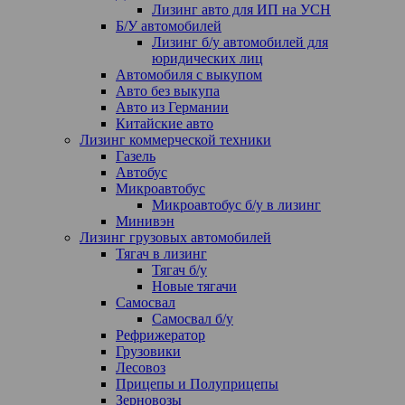
Лизинг авто для ИП на УСН
Б/У автомобилей
Лизинг б/у автомобилей для
юридических лиц
Автомобиля с выкупом
Авто без выкупа
Авто из Германии
Китайские авто
Лизинг коммерческой техники
Газель
Автобус
Микроавтобус
Микроавтобус б/у в лизинг
Минивэн
Лизинг грузовых автомобилей
Тягач в лизинг
Тягач б/у
Новые тягачи
Самосвал
Самосвал б/у
Рефрижератор
Грузовики
Лесовоз
Прицепы и Полуприцепы
Зерновозы