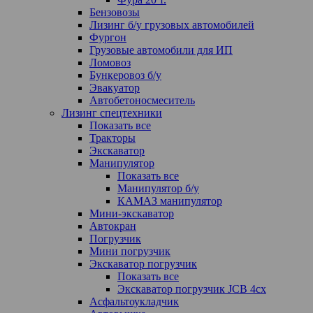
Бензовозы
Лизинг б/у грузовых автомобилей
Фургон
Грузовые автомобили для ИП
Ломовоз
Бункеровоз б/у
Эвакуатор
Автобетоносмеситель
Лизинг спецтехники
Показать все
Тракторы
Экскаватор
Манипулятор
Показать все
Манипулятор б/у
КАМАЗ манипулятор
Мини-экскаватор
Автокран
Погрузчик
Мини погрузчик
Экскаватор погрузчик
Показать все
Экскаватор погрузчик JCB 4cx
Асфальтоукладчик