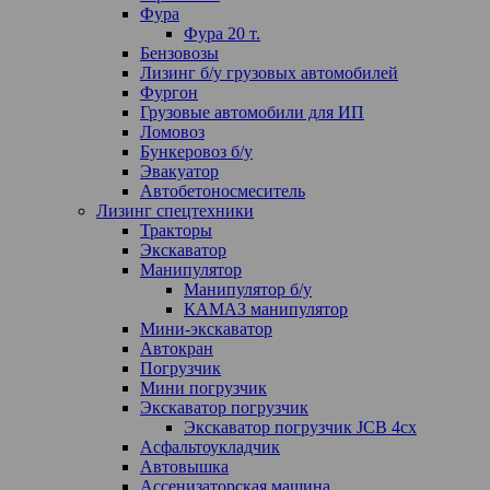
Фура
Фура 20 т.
Бензовозы
Лизинг б/у грузовых автомобилей
Фургон
Грузовые автомобили для ИП
Ломовоз
Бункеровоз б/у
Эвакуатор
Автобетоносмеситель
Лизинг спецтехники
Тракторы
Экскаватор
Манипулятор
Манипулятор б/у
КАМАЗ манипулятор
Мини-экскаватор
Автокран
Погрузчик
Мини погрузчик
Экскаватор погрузчик
Экскаватор погрузчик JCB 4cx
Асфальтоукладчик
Автовышка
Ассенизаторская машина