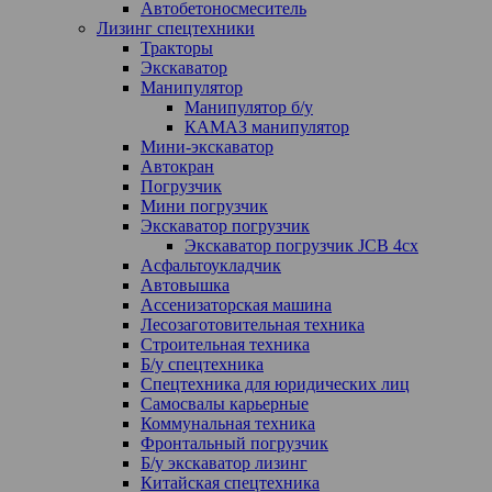
Автобетоносмеситель
Лизинг спецтехники
Тракторы
Экскаватор
Манипулятор
Манипулятор б/у
КАМАЗ манипулятор
Мини-экскаватор
Автокран
Погрузчик
Мини погрузчик
Экскаватор погрузчик
Экскаватор погрузчик JCB 4cx
Асфальтоукладчик
Автовышка
Ассенизаторская машина
Лесозаготовительная техника
Строительная техника
Б/у спецтехника
Спецтехника для юридических лиц
Самосвалы карьерные
Коммунальная техника
Фронтальный погрузчик
Б/у экскаватор лизинг
Китайская спецтехника