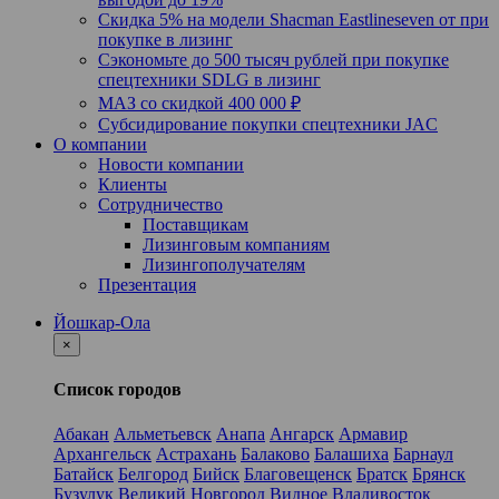
Скидка 5% на модели Shacman Eastlineseven от при
покупке в лизинг
Сэкономьте до 500 тысяч рублей при покупке
спецтехники SDLG в лизинг
МАЗ со скидкой 400 000 ₽
Субсидирование покупки спецтехники JAC
О компании
Новости компании
Клиенты
Сотрудничество
Поставщикам
Лизинговым компаниям
Лизингополучателям
Презентация
Йошкар-Ола
×
Список городов
Абакан
Альметьевск
Анапа
Ангарск
Армавир
Архангельск
Астрахань
Балаково
Балашиха
Барнаул
Батайск
Белгород
Бийск
Благовещенск
Братск
Брянск
Бузулук
Великий Новгород
Видное
Владивосток