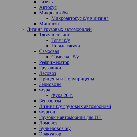
Газель
Автобус
Микроавтобус
Микроавтобус б/у в лизинг
Минивэн
Лизинг грузовых автомобилей
Тягач в лизинг
Тягач б/у
Новые тягачи
Самосвал
Самосвал б/у
Рефрижератор
Грузовики
Лесовоз
Прицепы и Полуприцепы
Зерновозы
Фура
Фура 20 т.
Бензовозы
Лизинг б/у грузовых автомобилей
Фургон
Грузовые автомобили для ИП
Ломовоз
Бункеровоз б/у
Эвакуатор