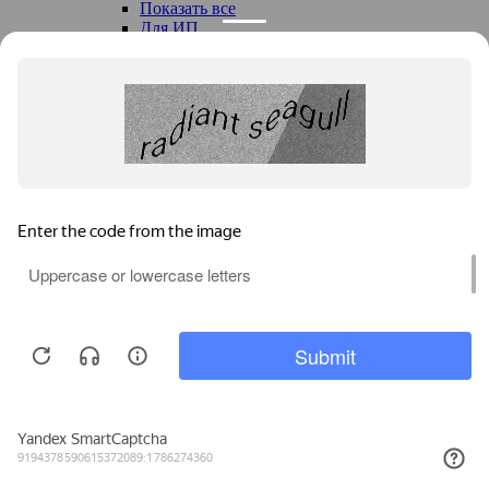
Показать все
Для ИП
Квадроциклов и снегоходов
Электросамокатов
Ноутбуков
Компьютеров
Без права выкупа
С выкупом
Без первоначального взноса
Для новых компаний
Бу в лизинг
Бытовой техники
Без НДС
Лизинговые компании
Статьи
Вопросы и ответы о лизинговом сервисе
Новости отрасли
Каталог техники
Каталог предодобренной
+7 (495)
103-49-76
Б/У техники
Ежедневно с 9:00 до 18:00
(Лизинговый конфискат)
Оставить заявку